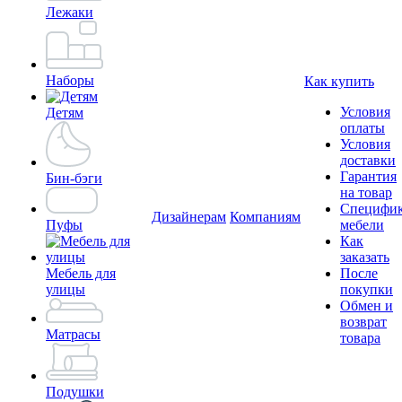
Лежаки
Наборы
Как купить
Условия
Детям
оплаты
Условия
доставки
Гарантия
Бин-бэги
на товар
Специфи
Дизайнерам
Компаниям
Пуфы
мебели
Как
заказать
Мебель для
После
улицы
покупки
Обмен и
возврат
Матрасы
товара
Подушки