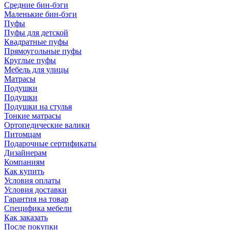
Средние бин-бэги
Маленькие бин-бэги
Пуфы
Пуфы для детской
Квадратные пуфы
Прямоугольные пуфы
Круглые пуфы
Мебель для улицы
Матрасы
Подушки
Подушки
Подушки на стулья
Тонкие матрасы
Ортопедические валики
Питомцам
Подарочные сертификаты
Дизайнерам
Компаниям
Как купить
Условия оплаты
Условия доставки
Гарантия на товар
Специфика мебели
Как заказать
После покупки