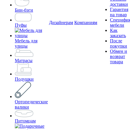
доставки
Гарантия
Бин-бэги
на товар
Специфи
Дизайнерам
Компаниям
Пуфы
мебели
Как
заказать
Мебель для
После
улицы
покупки
Обмен и
возврат
Матрасы
товара
Подушки
Ортопедические
валики
Питомцам