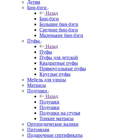
Детям
Бин-бэги
Назад
Бин-бэги
Большие бин-бэги
Средние бин-бэги
Маленькие бин-бэги
Пуфы
Назад
Пуфы
Пуфы для детской
Квадратные пуфы
Прямоугольные пуфы
Круглые пуфы
Мебель для улицы
Матрасы
Подушки
Назад
Подушки
Подушки
Подушки на стулья
Тонкие матрасы
Ортопедические валики
Питомцам
Подарочные сертификаты