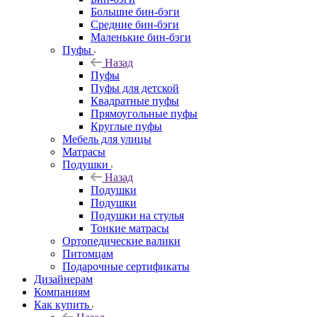
Большие бин-бэги
Средние бин-бэги
Маленькие бин-бэги
Пуфы
Назад
Пуфы
Пуфы для детской
Квадратные пуфы
Прямоугольные пуфы
Круглые пуфы
Мебель для улицы
Матрасы
Подушки
Назад
Подушки
Подушки
Подушки на стулья
Тонкие матрасы
Ортопедические валики
Питомцам
Подарочные сертификаты
Дизайнерам
Компаниям
Как купить