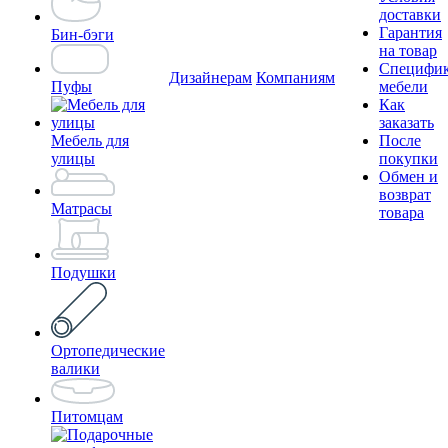
доставки
Гарантия
Бин-бэги
на товар
Специфи
Дизайнерам
Компаниям
Пуфы
мебели
Как
заказать
Мебель для
После
улицы
покупки
Обмен и
возврат
Матрасы
товара
Подушки
Ортопедические
валики
Питомцам