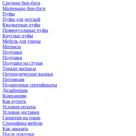
Средние бин-бэги
Маленькие бин-бэги
Пуфы
Пуфы для детской
Квадратные пуфы
Прямоугольные пуфы
Круглые пуфы
Мебель для улицы
Матрасы
Подушки
Подушки
Подушки на стулья
Тонкие матрасы
Ортопедические валики
Питомцам
Подарочные сертификаты
Дизайнерам
Компаниям
Как купить
Условия оплаты
Условия доставки
Гарантия на товар
Специфика мебели
Как заказать
После покупки