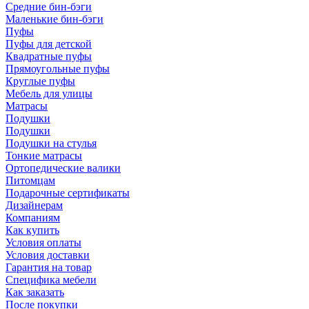
Средние бин-бэги
Маленькие бин-бэги
Пуфы
Пуфы для детской
Квадратные пуфы
Прямоугольные пуфы
Круглые пуфы
Мебель для улицы
Матрасы
Подушки
Подушки
Подушки на стулья
Тонкие матрасы
Ортопедические валики
Питомцам
Подарочные сертификаты
Дизайнерам
Компаниям
Как купить
Условия оплаты
Условия доставки
Гарантия на товар
Специфика мебели
Как заказать
После покупки