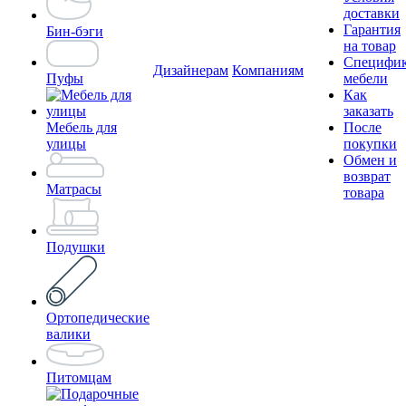
доставки
Гарантия
Бин-бэги
на товар
Специфи
Дизайнерам
Компаниям
Пуфы
мебели
Как
заказать
Мебель для
После
улицы
покупки
Обмен и
возврат
Матрасы
товара
Подушки
Ортопедические
валики
Питомцам