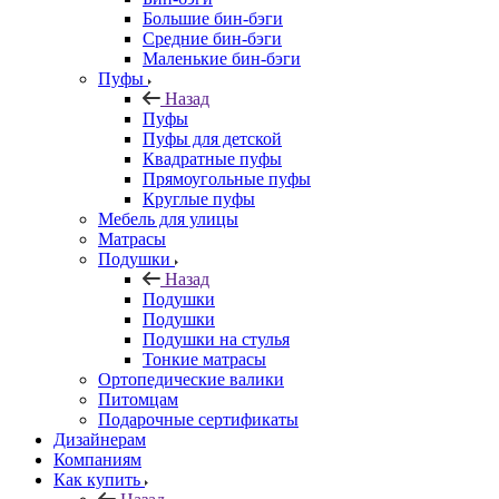
Большие бин-бэги
Средние бин-бэги
Маленькие бин-бэги
Пуфы
Назад
Пуфы
Пуфы для детской
Квадратные пуфы
Прямоугольные пуфы
Круглые пуфы
Мебель для улицы
Матрасы
Подушки
Назад
Подушки
Подушки
Подушки на стулья
Тонкие матрасы
Ортопедические валики
Питомцам
Подарочные сертификаты
Дизайнерам
Компаниям
Как купить