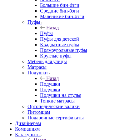
Большие бин-бэги
Средние бин-бэги
Маленькие бин-бэги
Пуфы
Назад
Пуфы
Пуфы для детской
Квадратные пуфы
Прямоугольные пуфы
Круглые пуфы
Мебель для улицы
Матрасы
Подушки
Назад
Подушки
Подушки
Подушки на стулья
Тонкие матрасы
Ортопедические валики
Питомцам
Подарочные сертификаты
Дизайнерам
Компаниям
Как купить