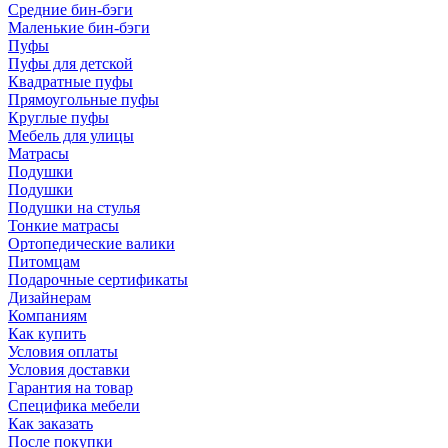
Средние бин-бэги
Маленькие бин-бэги
Пуфы
Пуфы для детской
Квадратные пуфы
Прямоугольные пуфы
Круглые пуфы
Мебель для улицы
Матрасы
Подушки
Подушки
Подушки на стулья
Тонкие матрасы
Ортопедические валики
Питомцам
Подарочные сертификаты
Дизайнерам
Компаниям
Как купить
Условия оплаты
Условия доставки
Гарантия на товар
Специфика мебели
Как заказать
После покупки