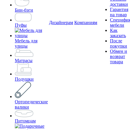
доставки
Гарантия
Бин-бэги
на товар
Специфи
Дизайнерам
Компаниям
Пуфы
мебели
Как
заказать
Мебель для
После
улицы
покупки
Обмен и
возврат
Матрасы
товара
Подушки
Ортопедические
валики
Питомцам