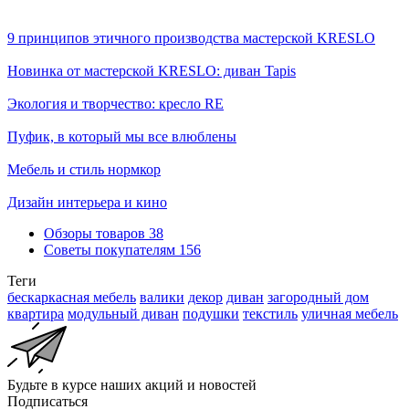
9 принципов этичного производства мастерской KRESLO
Новинка от мастерской KRESLO: диван Tapis
Экология и творчество: кресло RE
Пуфик, в который мы все влюблены
Мебель и стиль нормкор
Дизайн интерьера и кино
Обзоры товаров
38
Советы покупателям
156
Теги
бескаркасная мебель
валики
декор
диван
загородный дом
квартира
модульный диван
подушки
текстиль
уличная мебель
Будьте в курсе наших акций и новостей
Подписаться