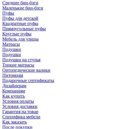
Средние бин-бэги
Маленькие бин-бэги
Пуфы
Пуфы для детской
Квадратные пуфы
Прямоугольные пуфы
Круглые пуфы
Мебель для улицы
Матрасы
Подушки
Подушки
Подушки на стулья
Тонкие матрасы
Ортопедические валики
Питомцам
Подарочные сертификаты
Дизайнерам
Компаниям
Как купить
Условия оплаты
Условия доставки
Гарантия на товар
Специфика мебели
Как заказать
После покупки