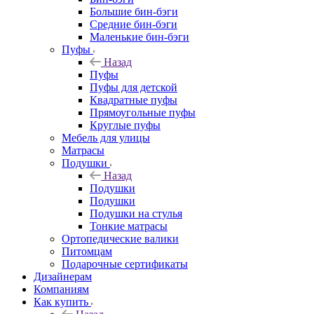
Большие бин-бэги
Средние бин-бэги
Маленькие бин-бэги
Пуфы
Назад
Пуфы
Пуфы для детской
Квадратные пуфы
Прямоугольные пуфы
Круглые пуфы
Мебель для улицы
Матрасы
Подушки
Назад
Подушки
Подушки
Подушки на стулья
Тонкие матрасы
Ортопедические валики
Питомцам
Подарочные сертификаты
Дизайнерам
Компаниям
Как купить