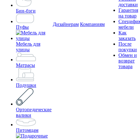
доставки
Гарантия
Бин-бэги
на товар
Специфи
Дизайнерам
Компаниям
Пуфы
мебели
Как
заказать
Мебель для
После
улицы
покупки
Обмен и
возврат
Матрасы
товара
Подушки
Ортопедические
валики
Питомцам