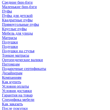
Средние бин-бэги
Маленькие бин-бэги
Пуфы
Пуфы для детской
Квадратные пуфы
Прямоугольные пуфы
Круглые пуфы
Мебель для улицы
Матрасы
Подушки
Подушки
Подушки на стулья
Тонкие матрасы
Ортопедические валики
Питомцам
Подарочные сертификаты
Дизайнерам
Компаниям
Как купить
Условия оплаты
Условия доставки
Гарантия на товар
Специфика мебели
Как заказать
После покупки