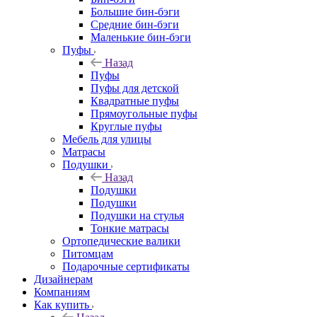
Большие бин-бэги
Средние бин-бэги
Маленькие бин-бэги
Пуфы
Назад
Пуфы
Пуфы для детской
Квадратные пуфы
Прямоугольные пуфы
Круглые пуфы
Мебель для улицы
Матрасы
Подушки
Назад
Подушки
Подушки
Подушки на стулья
Тонкие матрасы
Ортопедические валики
Питомцам
Подарочные сертификаты
Дизайнерам
Компаниям
Как купить