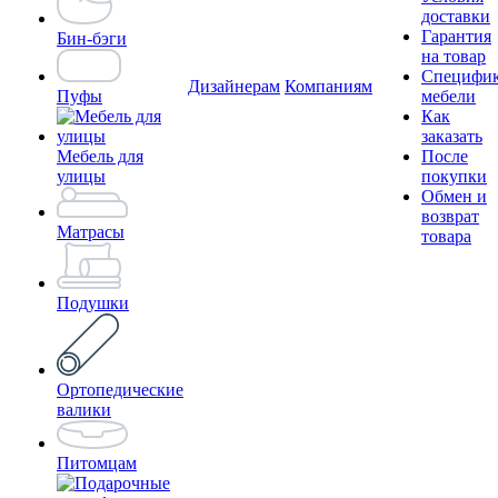
доставки
Гарантия
Бин-бэги
на товар
Специфи
Дизайнерам
Компаниям
Пуфы
мебели
Как
заказать
Мебель для
После
улицы
покупки
Обмен и
возврат
Матрасы
товара
Подушки
Ортопедические
валики
Питомцам