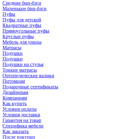
Средние бин-бэги
Маленькие бин-бэги
Пуфы
Пуфы для детской
Квадратные пуфы
Прямоугольные пуфы
Круглые пуфы
Мебель для улицы
Матрасы
Подушки
Подушки
Подушки на стулья
Тонкие матрасы
Ортопедические валики
Питомцам
Подарочные сертификаты
Дизайнерам
Компаниям
Как купить
Условия оплаты
Условия доставки
Гарантия на товар
Специфика мебели
Как заказать
После покупки