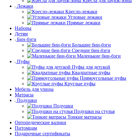
Кресла для лаунж-зоны
Лежаки
Кресло-лежаки
Угловые лежаки
Прямые лежаки
Наборы
Детям
Бин-бэги
Большие бин-бэги
Средние бин-бэги
Маленькие бин-бэги
Пуфы
Пуфы для детской
Квадратные пуфы
Прямоугольные пуфы
Круглые пуфы
Мебель для улицы
Матрасы
Подушки
Подушки
Подушки на стулья
Тонкие матрасы
Ортопедические валики
Питомцам
Подарочные сертификаты