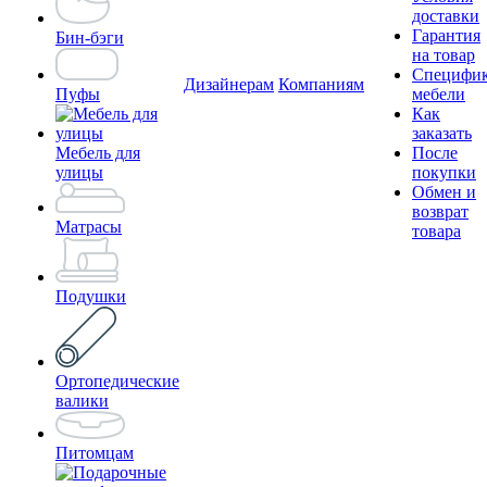
доставки
Гарантия
Бин-бэги
на товар
Специфи
Дизайнерам
Компаниям
Пуфы
мебели
Как
заказать
Мебель для
После
улицы
покупки
Обмен и
возврат
Матрасы
товара
Подушки
Ортопедические
валики
Питомцам