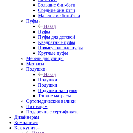
Большие бин-бэги
Средние бин-бэги
Маленькие бин-бэги
Пуфы
Назад
Пуфы
Пуфы для детской
Квадратные пуфы
Прямоугольные пуфы
Круглые пуфы
Мебель для улицы
Матрасы
Подушки
Назад
Подушки
Подушки
Подушки на стулья
Тонкие матрасы
Ортопедические валики
Питомцам
Подарочные сертификаты
Дизайнерам
Компаниям
Как купить