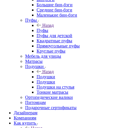
Большие бин-бэги
Средние бин-бэги
Маленькие бин-бэги
Пуфы
Назад
Пуфы
Пуфы для детской
Квадратные пуфы
Прямоугольные пуфы
Круглые пуфы
Мебель для улицы
Матрасы
Подушки
Назад
Подушки
Подушки
Подушки на стулья
Тонкие матрасы
Ортопедические валики
Питомцам
Подарочные сертификаты
Дизайнерам
Компаниям
Как купить