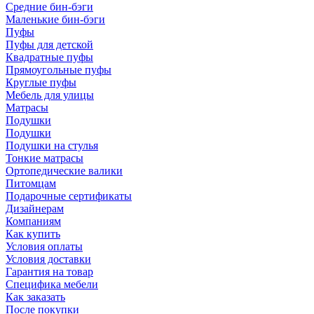
Средние бин-бэги
Маленькие бин-бэги
Пуфы
Пуфы для детской
Квадратные пуфы
Прямоугольные пуфы
Круглые пуфы
Мебель для улицы
Матрасы
Подушки
Подушки
Подушки на стулья
Тонкие матрасы
Ортопедические валики
Питомцам
Подарочные сертификаты
Дизайнерам
Компаниям
Как купить
Условия оплаты
Условия доставки
Гарантия на товар
Специфика мебели
Как заказать
После покупки