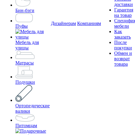
доставки
Гарантия
Бин-бэги
на товар
Специфи
Дизайнерам
Компаниям
Пуфы
мебели
Как
заказать
Мебель для
После
улицы
покупки
Обмен и
возврат
Матрасы
товара
Подушки
Ортопедические
валики
Питомцам