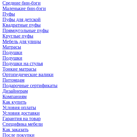
Средние бин-бэги
Маленькие бин-бэги
Пуфы
Пуфы для детской
Квадратные пуфы
Прямоугольные пуфы
Круглые пуфы
Мебель для улицы
Матрасы
Подушки
Подушки
Подушки на стулья
Тонкие матрасы
Ортопедические валики
Питомцам
Подарочные сертификаты
Дизайнерам
Компаниям
Как купить
Условия оплаты
Условия доставки
Гарантия на товар
Специфика мебели
Как заказать
После покупки