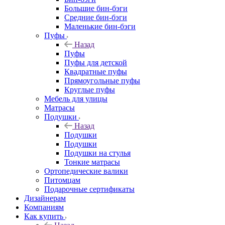
Большие бин-бэги
Средние бин-бэги
Маленькие бин-бэги
Пуфы
Назад
Пуфы
Пуфы для детской
Квадратные пуфы
Прямоугольные пуфы
Круглые пуфы
Мебель для улицы
Матрасы
Подушки
Назад
Подушки
Подушки
Подушки на стулья
Тонкие матрасы
Ортопедические валики
Питомцам
Подарочные сертификаты
Дизайнерам
Компаниям
Как купить