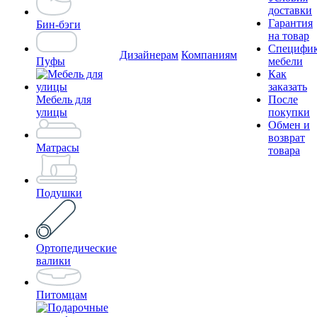
доставки
Гарантия
Бин-бэги
на товар
Специфи
Дизайнерам
Компаниям
Пуфы
мебели
Как
заказать
Мебель для
После
улицы
покупки
Обмен и
возврат
Матрасы
товара
Подушки
Ортопедические
валики
Питомцам