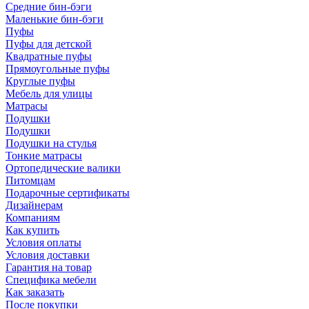
Средние бин-бэги
Маленькие бин-бэги
Пуфы
Пуфы для детской
Квадратные пуфы
Прямоугольные пуфы
Круглые пуфы
Мебель для улицы
Матрасы
Подушки
Подушки
Подушки на стулья
Тонкие матрасы
Ортопедические валики
Питомцам
Подарочные сертификаты
Дизайнерам
Компаниям
Как купить
Условия оплаты
Условия доставки
Гарантия на товар
Специфика мебели
Как заказать
После покупки