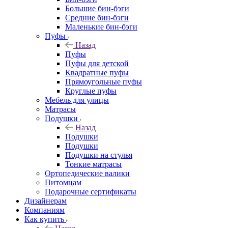
Большие бин-бэги
Средние бин-бэги
Маленькие бин-бэги
Пуфы
Назад
Пуфы
Пуфы для детской
Квадратные пуфы
Прямоугольные пуфы
Круглые пуфы
Мебель для улицы
Матрасы
Подушки
Назад
Подушки
Подушки
Подушки на стулья
Тонкие матрасы
Ортопедические валики
Питомцам
Подарочные сертификаты
Дизайнерам
Компаниям
Как купить