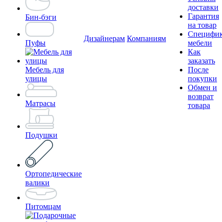
доставки
Гарантия
Бин-бэги
на товар
Специфи
Дизайнерам
Компаниям
Пуфы
мебели
Как
заказать
Мебель для
После
улицы
покупки
Обмен и
возврат
Матрасы
товара
Подушки
Ортопедические
валики
Питомцам