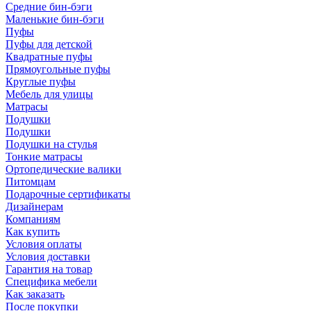
Средние бин-бэги
Маленькие бин-бэги
Пуфы
Пуфы для детской
Квадратные пуфы
Прямоугольные пуфы
Круглые пуфы
Мебель для улицы
Матрасы
Подушки
Подушки
Подушки на стулья
Тонкие матрасы
Ортопедические валики
Питомцам
Подарочные сертификаты
Дизайнерам
Компаниям
Как купить
Условия оплаты
Условия доставки
Гарантия на товар
Специфика мебели
Как заказать
После покупки