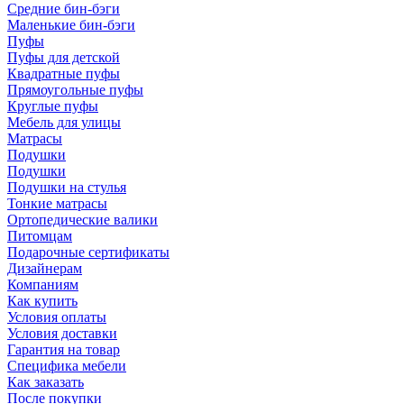
Средние бин-бэги
Маленькие бин-бэги
Пуфы
Пуфы для детской
Квадратные пуфы
Прямоугольные пуфы
Круглые пуфы
Мебель для улицы
Матрасы
Подушки
Подушки
Подушки на стулья
Тонкие матрасы
Ортопедические валики
Питомцам
Подарочные сертификаты
Дизайнерам
Компаниям
Как купить
Условия оплаты
Условия доставки
Гарантия на товар
Специфика мебели
Как заказать
После покупки