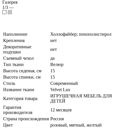
Галерея
1/3
—
Наполнение
Холлофайбер; пенополистирол
Крепления
нет
Декоративные
нет
подушки
Съемный чехол
да
Тип ткани
Велюр
Высота сиденья, см
15
Высота спинки, см
15
Стиль
Современный
Название ткани
Velvet Lux
ИГРУШЕЧНАЯ МЕБЕЛЬ ДЛЯ
Категория товара
ДЕТЕЙ
Гарантия
12 месяцев
производителя
Страна происхождения
Россия
Цвет
розовый, мятный, желтый