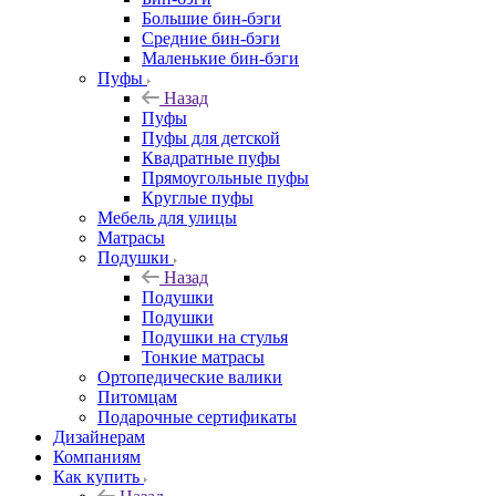
Большие бин-бэги
Средние бин-бэги
Маленькие бин-бэги
Пуфы
Назад
Пуфы
Пуфы для детской
Квадратные пуфы
Прямоугольные пуфы
Круглые пуфы
Мебель для улицы
Матрасы
Подушки
Назад
Подушки
Подушки
Подушки на стулья
Тонкие матрасы
Ортопедические валики
Питомцам
Подарочные сертификаты
Дизайнерам
Компаниям
Как купить