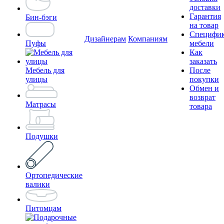
доставки
Гарантия
Бин-бэги
на товар
Специфи
Дизайнерам
Компаниям
Пуфы
мебели
Как
заказать
Мебель для
После
улицы
покупки
Обмен и
возврат
Матрасы
товара
Подушки
Ортопедические
валики
Питомцам