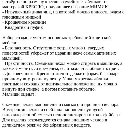
четвёртое по размеру кресло в семействе зайчиков от
мастерской КРЕСЛО, получившее название МИМИК
- Игрушечный диванчик, на который можно присесть рядом с
плюшевым мишкой
- Крошечное креслице
- Квадратный пуфик
Набор создан с учётом основных требований к детской
мебели:
- Безопасность. Отсутствие острых углов и твердых
поверхностей убережет от царапин даже самых активных
малышей.
- Практичность. Съемный чехол можно стирать в машинке, а
также заменить со временем, если захочется обновить цвет.
- Долговечность. Кресло отлично держит форму, благодаря
прочному внутреннему чехлу. Ушки у кресла-зайчика
плотные и сохраняют вертикальное положение, их можно
вынуть при стирке, а потом поставить обратно.
Малыши оценят!
Съемные чехлы выполнены из мягкого и прочного велюра.
Внутренние чехлы из нейлона наполнены упругой
гипоаллергенной смесью пенополистирола и холлофайбера.
Для изделия рекомендуется стирка внешних чехлов в
деликатном режиме без абразивных веществ.