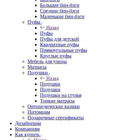
Большие бин-бэги
Средние бин-бэги
Маленькие бин-бэги
Пуфы
Назад
Пуфы
Пуфы для детской
Квадратные пуфы
Прямоугольные пуфы
Круглые пуфы
Мебель для улицы
Матрасы
Подушки
Назад
Подушки
Подушки
Подушки на стулья
Тонкие матрасы
Ортопедические валики
Питомцам
Подарочные сертификаты
Дизайнерам
Компаниям
Как купить