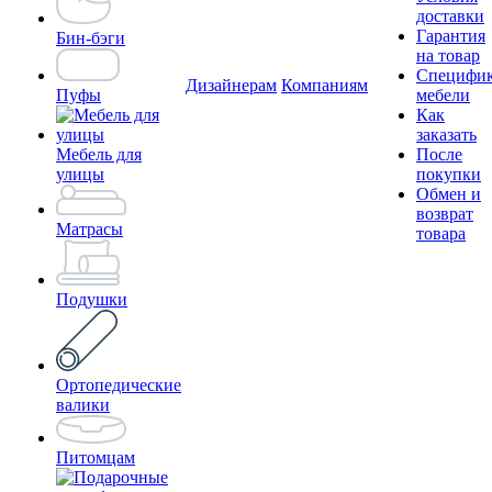
доставки
Гарантия
Бин-бэги
на товар
Специфи
Дизайнерам
Компаниям
Пуфы
мебели
Как
заказать
Мебель для
После
улицы
покупки
Обмен и
возврат
Матрасы
товара
Подушки
Ортопедические
валики
Питомцам