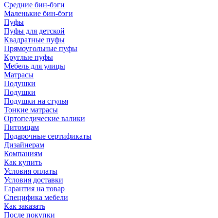
Средние бин-бэги
Маленькие бин-бэги
Пуфы
Пуфы для детской
Квадратные пуфы
Прямоугольные пуфы
Круглые пуфы
Мебель для улицы
Матрасы
Подушки
Подушки
Подушки на стулья
Тонкие матрасы
Ортопедические валики
Питомцам
Подарочные сертификаты
Дизайнерам
Компаниям
Как купить
Условия оплаты
Условия доставки
Гарантия на товар
Специфика мебели
Как заказать
После покупки