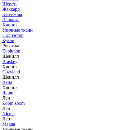
Шерсть
Жаккард
Экозамша
Экокожа
Хлопок
Уличные ткани
Полиэстер
Букле
Рогожка
Evolution
Шенилл
Braskey
Хлопок
Cozyland
Шенилл
Berta
Хлопок
Ramo
Лен
Zoom zoom
Лен
Nicole
Лен
Magna
Уличные ткани