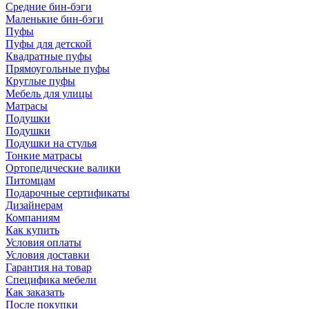
Средние бин-бэги
Маленькие бин-бэги
Пуфы
Пуфы для детской
Квадратные пуфы
Прямоугольные пуфы
Круглые пуфы
Мебель для улицы
Матрасы
Подушки
Подушки
Подушки на стулья
Тонкие матрасы
Ортопедические валики
Питомцам
Подарочные сертификаты
Дизайнерам
Компаниям
Как купить
Условия оплаты
Условия доставки
Гарантия на товар
Специфика мебели
Как заказать
После покупки