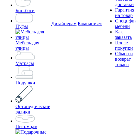
доставки
Гарантия
Бин-бэги
на товар
Специфи
Дизайнерам
Компаниям
Пуфы
мебели
Как
заказать
Мебель для
После
улицы
покупки
Обмен и
возврат
Матрасы
товара
Подушки
Ортопедические
валики
Питомцам