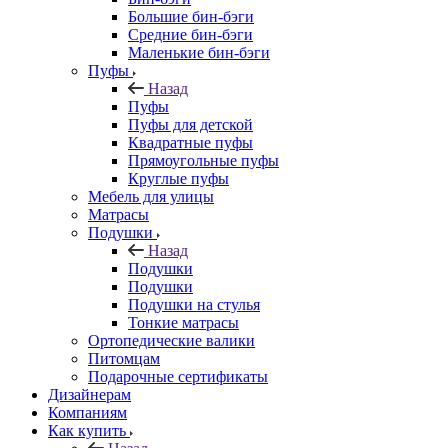
Большие бин-бэги
Средние бин-бэги
Маленькие бин-бэги
Пуфы
Назад
Пуфы
Пуфы для детской
Квадратные пуфы
Прямоугольные пуфы
Круглые пуфы
Мебель для улицы
Матрасы
Подушки
Назад
Подушки
Подушки
Подушки на стулья
Тонкие матрасы
Ортопедические валики
Питомцам
Подарочные сертификаты
Дизайнерам
Компаниям
Как купить