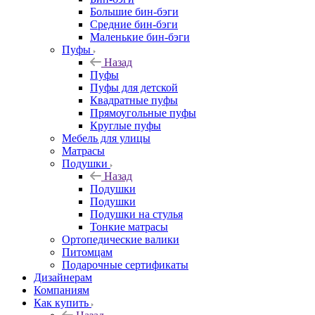
Большие бин-бэги
Средние бин-бэги
Маленькие бин-бэги
Пуфы
Назад
Пуфы
Пуфы для детской
Квадратные пуфы
Прямоугольные пуфы
Круглые пуфы
Мебель для улицы
Матрасы
Подушки
Назад
Подушки
Подушки
Подушки на стулья
Тонкие матрасы
Ортопедические валики
Питомцам
Подарочные сертификаты
Дизайнерам
Компаниям
Как купить