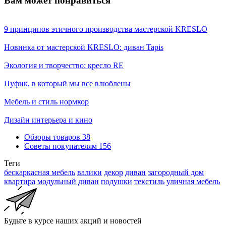
Вам может понравиться
9 принципов этичного производства мастерской KRESLO
Новинка от мастерской KRESLO: диван Tapis
Экология и творчество: кресло RE
Пуфик, в который мы все влюблены
Мебель и стиль нормкор
Дизайн интерьера и кино
Обзоры товаров
38
Советы покупателям
156
Теги
бескаркасная мебель
валики
декор
диван
загородный дом
квартира
модульный диван
подушки
текстиль
уличная мебель
Будьте в курсе наших акций и новостей