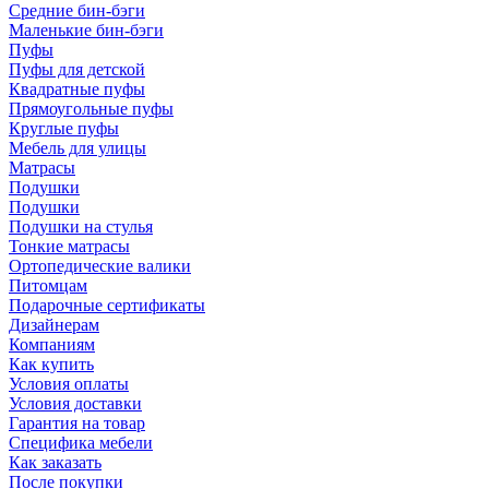
Средние бин-бэги
Маленькие бин-бэги
Пуфы
Пуфы для детской
Квадратные пуфы
Прямоугольные пуфы
Круглые пуфы
Мебель для улицы
Матрасы
Подушки
Подушки
Подушки на стулья
Тонкие матрасы
Ортопедические валики
Питомцам
Подарочные сертификаты
Дизайнерам
Компаниям
Как купить
Условия оплаты
Условия доставки
Гарантия на товар
Специфика мебели
Как заказать
После покупки