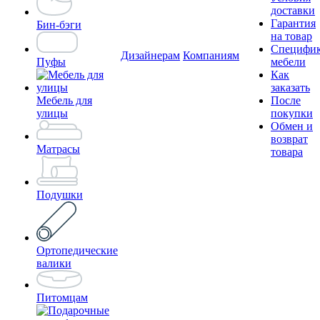
доставки
Гарантия
Бин-бэги
на товар
Специфи
Дизайнерам
Компаниям
Пуфы
мебели
Как
заказать
Мебель для
После
улицы
покупки
Обмен и
возврат
Матрасы
товара
Подушки
Ортопедические
валики
Питомцам