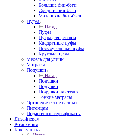
Большие бин-бэги
Средние бин-бэги
Маленькие бин-бэги
Пуфы
Назад
Пуфы
Пуфы для детской
Квадратные пуфы
Прямоугольные пуфы
Круглые пуфы
Мебель для улицы
Матрасы
Подушки
Назад
Подушки
Подушки
Подушки на стулья
Тонкие матрасы
Ортопедические валики
Питомцам
Подарочные сертификаты
Дизайнерам
Компаниям
Как купить