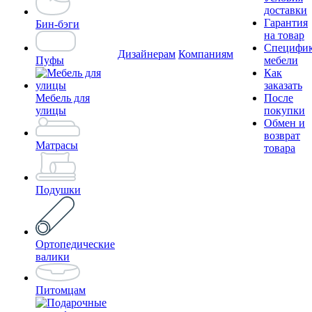
доставки
Гарантия
Бин-бэги
на товар
Специфи
Дизайнерам
Компаниям
Пуфы
мебели
Как
заказать
Мебель для
После
улицы
покупки
Обмен и
возврат
Матрасы
товара
Подушки
Ортопедические
валики
Питомцам