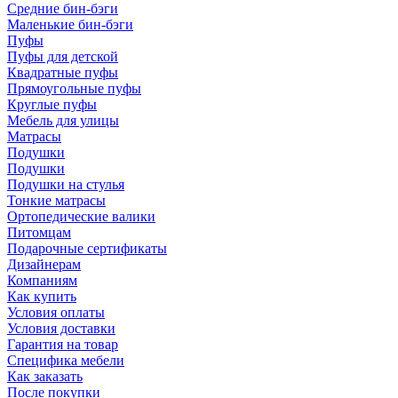
Средние бин-бэги
Маленькие бин-бэги
Пуфы
Пуфы для детской
Квадратные пуфы
Прямоугольные пуфы
Круглые пуфы
Мебель для улицы
Матрасы
Подушки
Подушки
Подушки на стулья
Тонкие матрасы
Ортопедические валики
Питомцам
Подарочные сертификаты
Дизайнерам
Компаниям
Как купить
Условия оплаты
Условия доставки
Гарантия на товар
Специфика мебели
Как заказать
После покупки