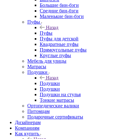
Большие бин-бэги
Средние бин-бэги
Маленькие бин-бэги
Пуфы
Назад
Пуфы
Пуфы для детской
Квадратные пуфы
Прямоугольные пуфы
Круглые пуфы
Мебель для улицы
Матрасы
Подушки
Назад
Подушки
Подушки
Подушки на стулья
Тонкие матрасы
Ортопедические валики
Питомцам
Подарочные сертификаты
Дизайнерам
Компаниям
Как купить