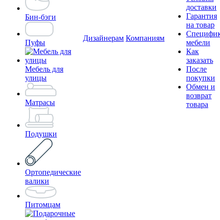
доставки
Гарантия
Бин-бэги
на товар
Специфи
Дизайнерам
Компаниям
Пуфы
мебели
Как
заказать
Мебель для
После
улицы
покупки
Обмен и
возврат
Матрасы
товара
Подушки
Ортопедические
валики
Питомцам