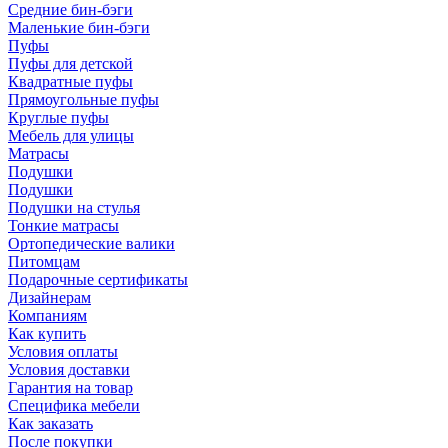
Средние бин-бэги
Маленькие бин-бэги
Пуфы
Пуфы для детской
Квадратные пуфы
Прямоугольные пуфы
Круглые пуфы
Мебель для улицы
Матрасы
Подушки
Подушки
Подушки на стулья
Тонкие матрасы
Ортопедические валики
Питомцам
Подарочные сертификаты
Дизайнерам
Компаниям
Как купить
Условия оплаты
Условия доставки
Гарантия на товар
Специфика мебели
Как заказать
После покупки