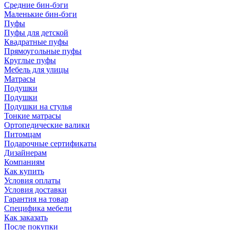
Средние бин-бэги
Маленькие бин-бэги
Пуфы
Пуфы для детской
Квадратные пуфы
Прямоугольные пуфы
Круглые пуфы
Мебель для улицы
Матрасы
Подушки
Подушки
Подушки на стулья
Тонкие матрасы
Ортопедические валики
Питомцам
Подарочные сертификаты
Дизайнерам
Компаниям
Как купить
Условия оплаты
Условия доставки
Гарантия на товар
Специфика мебели
Как заказать
После покупки