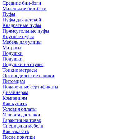
Средние бин-бэги
Маленькие бин-бэги
Пуфы
Пуфы для детской
Квадратные пуфы
Прямоугольные пуфы
Круглые пуфы
Мебель для улицы
Матрасы
Подушки
Подушки
Подушки на стулья
Тонкие матрасы
Ортопедические валики
Питомцам
Подарочные сертификаты
Дизайнерам
Компаниям
Как купить
Условия оплаты
Условия доставки
Гарантия на товар
Специфика мебели
Как заказать
После покупки