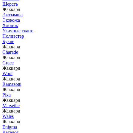
Шерсть
Жаккард
Экозамша
Экокожа
Хлопок
Уличные ткани
Полиэстер
Букле
Жаккард
Charade
Жаккард
Grace
Жаккард
Wool
Жаккард
Ramazotti
Жаккард
Pixa
Жаккард
Marseille
Жаккард
Wales
Жаккард
Enigma
Каталог