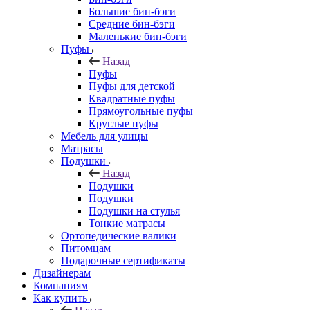
Большие бин-бэги
Средние бин-бэги
Маленькие бин-бэги
Пуфы
Назад
Пуфы
Пуфы для детской
Квадратные пуфы
Прямоугольные пуфы
Круглые пуфы
Мебель для улицы
Матрасы
Подушки
Назад
Подушки
Подушки
Подушки на стулья
Тонкие матрасы
Ортопедические валики
Питомцам
Подарочные сертификаты
Дизайнерам
Компаниям
Как купить