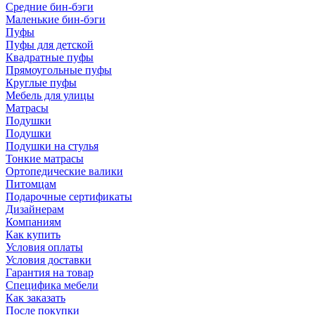
Средние бин-бэги
Маленькие бин-бэги
Пуфы
Пуфы для детской
Квадратные пуфы
Прямоугольные пуфы
Круглые пуфы
Мебель для улицы
Матрасы
Подушки
Подушки
Подушки на стулья
Тонкие матрасы
Ортопедические валики
Питомцам
Подарочные сертификаты
Дизайнерам
Компаниям
Как купить
Условия оплаты
Условия доставки
Гарантия на товар
Специфика мебели
Как заказать
После покупки