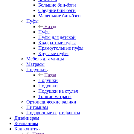
Большие бин-бэги
Средние бин-бэги
Маленькие бин-бэги
Пуфы
Назад
Пуфы
Пуфы для детской
Квадратные пуфы
Прямоугольные пуфы
Круглые пуфы
Мебель для улицы
Матрасы
Подушки
Назад
Подушки
Подушки
Подушки на стулья
Тонкие матрасы
Ортопедические валики
Питомцам
Подарочные сертификаты
Дизайнерам
Компаниям
Как купить