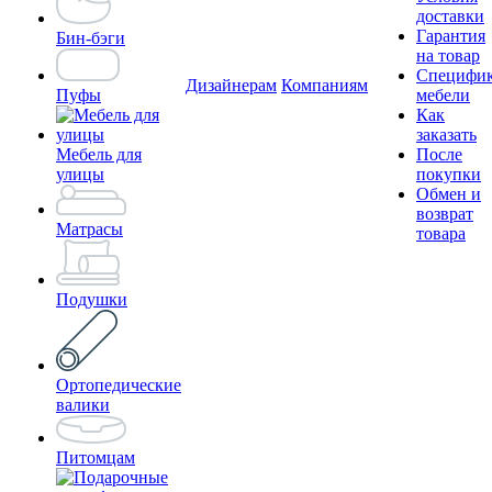
доставки
Гарантия
Бин-бэги
на товар
Специфи
Дизайнерам
Компаниям
Пуфы
мебели
Как
заказать
Мебель для
После
улицы
покупки
Обмен и
возврат
Матрасы
товара
Подушки
Ортопедические
валики
Питомцам