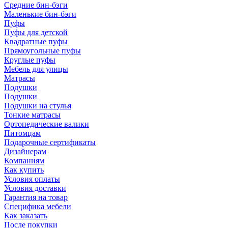
Средние бин-бэги
Маленькие бин-бэги
Пуфы
Пуфы для детской
Квадратные пуфы
Прямоугольные пуфы
Круглые пуфы
Мебель для улицы
Матрасы
Подушки
Подушки
Подушки на стулья
Тонкие матрасы
Ортопедические валики
Питомцам
Подарочные сертификаты
Дизайнерам
Компаниям
Как купить
Условия оплаты
Условия доставки
Гарантия на товар
Специфика мебели
Как заказать
После покупки